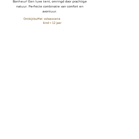
Bonheur! Een luxe tent, omringd door prachtige
natuur. Perfecte combinatie van comfort en
avontuur.
Ontbijtbuffet
volwassene
€14 p.p.
kind < 12 jaar
€8 p.p.
GROEPSKORTING
Wanneer u beslist om met familie of vrienden
in een volledige privésfeer uw vakantie door te
brengen en bijgevolg de 4 kamers
(mogelijkheid tot 5e kamer) afhuurt geniet u
van een korting van
10% op de kamerprijs
.
Phone:
00 33 6 64 86 06 76
Email:
info@villabonheurvallespir.com
Chemin du Mas Pecans