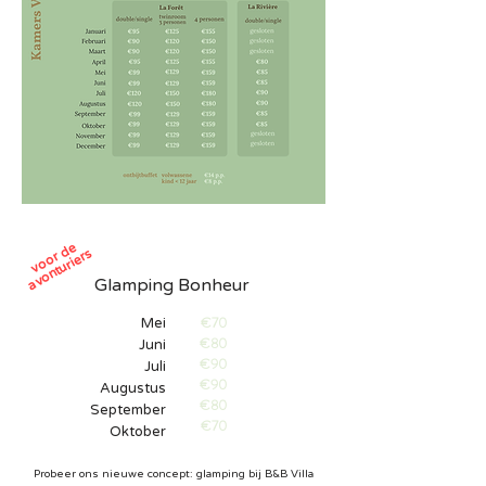
voor de
avonturiers
Glamping Bonheur
€70
Mei
€80
Juni
€90
Juli
€90
Augustus
€80
September
€70
Oktober
Probeer ons nieuwe concept: glamping bij B&B Villa